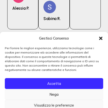
Alessia P.
Sabina R.
Gestisci Consenso
Per fornire le migliori esperienze, utilizziamo tecnologie come i
cookie per memorizzare e/o accedere alle informazioni del
dispositivo. Il consenso a queste tecnologie ci permetterà di
Il tuo studio dentistico di fiducia a Rimini
elaborare dati come il comportamento di navigazione o ID unici su
questo sito. Non acconsentire o ritirare il consenso può influire
Rimini —
negativamente su alcune caratteristiche e funzioni.
Via Melozzo da Forlì, 36
0541 787635
Accetta
+39 342 3419462
segreteria@gamberinistudio.com
Nega
Privacy Policy
Visualizza le preferenze