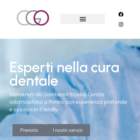
E
s
p
e
r
t
i
n
e
l
l
a
c
u
r
a
d
e
n
t
a
l
e
Benvenuti da Gamberini Studio. Centro
odontoiatrico a Rimini, con esperienza profonda
e approccio friendly.
Prenota
I nostri servizi