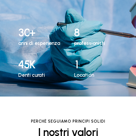
3
0
+
8
anni di esperienza
professionisti
4
5
K
1
Denti curati
Location
PERCHÈ SEGUIAMO PRINCIPI SOLIDI
I nostri valori