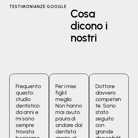
TESTIMONIANZE GOOGLE
Cosa
dicono i
nostri
pazienti
Frequento
Per i miei
Dottore
questo
figli il
davvero
studio
meglio.
competen
dentistico
Non hanno
te. Sono
da anni e
mai avuto
stato
mi sono
paura di
seguito
sempre
andare dai
con
trovata
dentista
grande