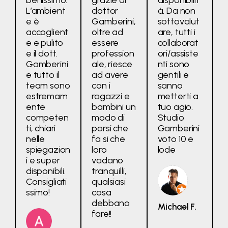
benissimo.
grazie al
disponibilit
L’ambient
dottor
à. Da non
e è
Gamberini,
sottovalut
accoglient
oltre ad
are, tutti i
e e pulito
essere
collaborat
e il dott.
profession
ori/assiste
Gamberini
ale, riesce
nti sono
e tutto il
ad avere
gentili e
team sono
con i
sanno
estremam
ragazzi e
metterti a
ente
bambini un
tuo agio.
competen
modo di
Studio
ti, chiari
porsi che
Gamberini
nelle
fa si che
voto 10 e
spiegazion
loro
lode
i e super
vadano
disponibili.
tranquilli,
Consigliati
qualsiasi
ssimo!
cosa
debbano
Michael F.
fare!!