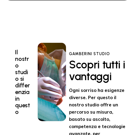
Il
GAMBERINI STUDIO
nostr
Scopri tutti i
o
studi
vantaggi
o si
differ
Ogni sorriso ha esigenze
enzia
diverse. Per questo il
in
quest
nostro studio offre un
o
percorso su misura,
basato su ascolto,
competenza e tecnologie
avanzate, per